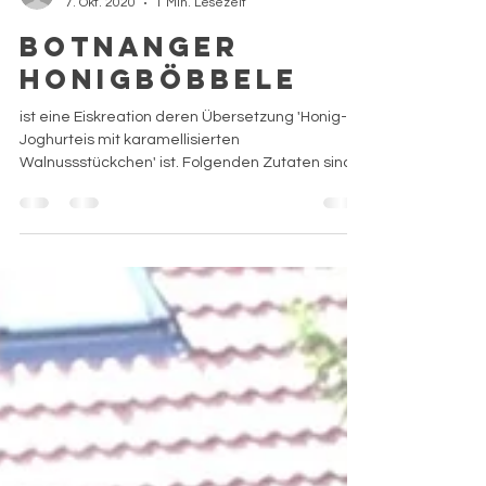
Philipp
7. Okt. 2020
1 Min. Lesezeit
Botnanger
Honigböbbele
ist eine Eiskreation deren Übersetzung 'Honig-
Joghurteis mit karamellisierten
Walnussstückchen' ist. Folgenden Zutaten sind
nötig - 420g...