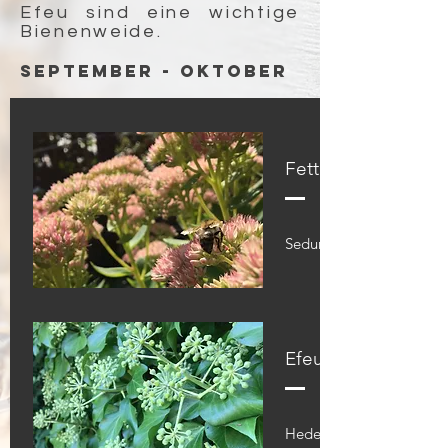
Efeu sind eine wichtige
Bienenweide.
September - Oktober
Fetthenne
Sedum Telephium
Efeu
Hedera Helix